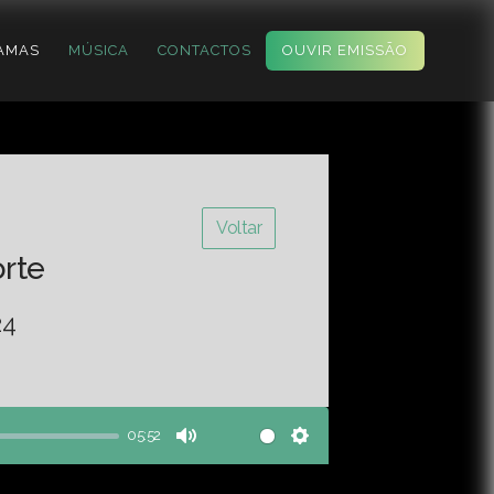
AMAS
MÚSICA
CONTACTOS
OUVIR EMISSÃO
Voltar
orte
24
05:52
Mute
Settings