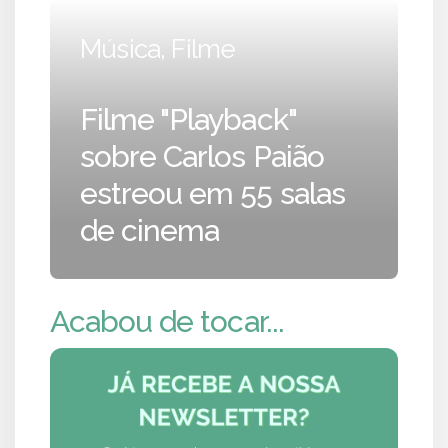
Música, Filme
Filme "Playback"
sobre Carlos Paião
estreou em 55 salas
de cinema
Acabou de tocar...