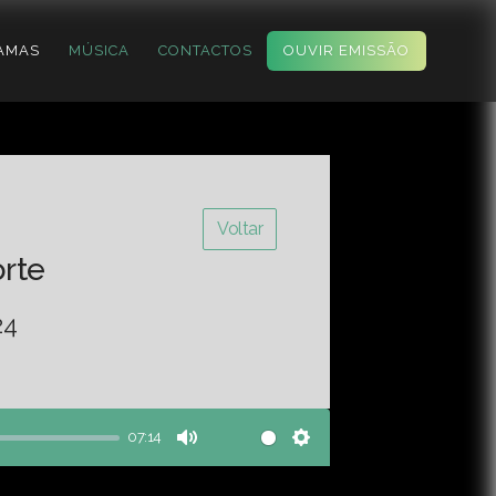
AMAS
MÚSICA
CONTACTOS
OUVIR EMISSÃO
Voltar
orte
24
07:14
Mute
Settings