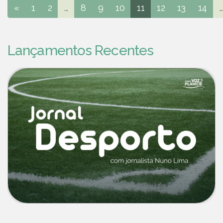
«
1
2
...
8
9
10
11
12
13
14
..
Lançamentos Recentes