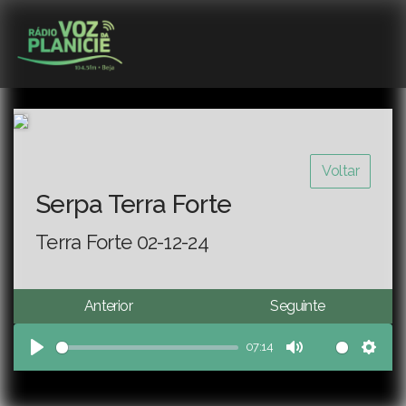
Voltar
Serpa Terra Forte
Terra Forte 02-12-24
Anterior
Seguinte
07:14
Play
Mute
Sett