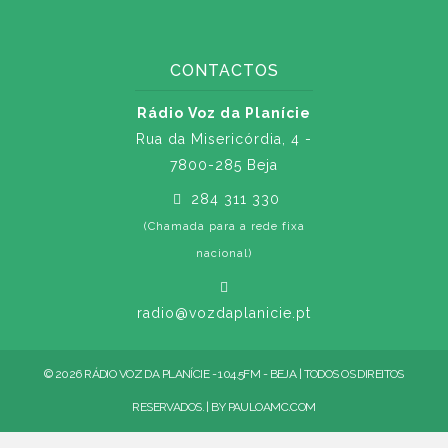
CONTACTOS
Rádio Voz da Planície
Rua da Misericórdia, 4 -
7800-285 Beja
284 311 330
(Chamada para a rede fixa
nacional)
radio@vozdaplanicie.pt
© 2026 RÁDIO VOZ DA PLANÍCIE - 104.5FM - BEJA | TODOS OS DIREITOS
RESERVADOS. | BY
PAULOAMC.COM