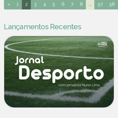
«
1
2
3
4
5
6
7
8
...
57
58
Lançamentos Recentes