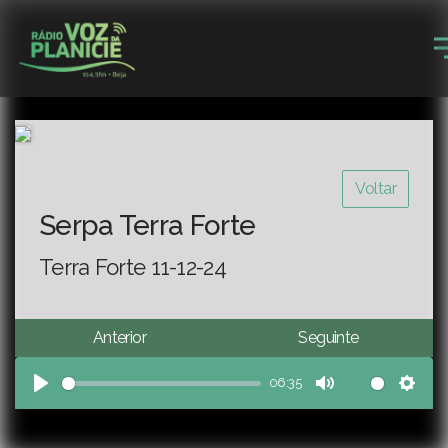
Voltar
Serpa Terra Forte
Terra Forte 11-12-24
Anterior
Seguinte
06:35
Play
Mute
Sett