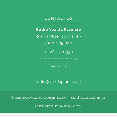
CONTACTOS
Rádio Voz da Planície
Rua da Misericórdia, 4 -
7800-285 Beja
284 311 330
(Chamada para a rede fixa
nacional)
radio@vozdaplanicie.pt
© 2026 RÁDIO VOZ DA PLANÍCIE - 104.5FM - BEJA | TODOS OS DIREITOS
RESERVADOS. | BY
PAULOAMC.COM