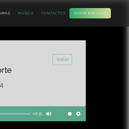
AMAS
MÚSICA
CONTACTOS
OUVIR EMISSÃO
Voltar
orte
24
06:35
Mute
Settings