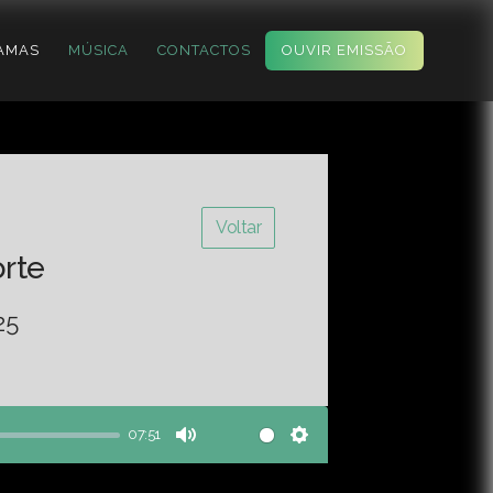
AMAS
MÚSICA
CONTACTOS
OUVIR EMISSÃO
Voltar
orte
25
07:51
Mute
Settings