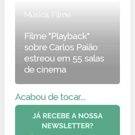
Música, Filme
Filme "Playback"
sobre Carlos Paião
estreou em 55 salas
de cinema
Acabou de tocar...