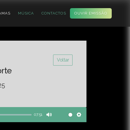
AMAS
MÚSICA
CONTACTOS
OUVIR EMISSÃO
Voltar
orte
25
07:51
Mute
Settings