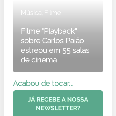
Música, Filme
Filme "Playback"
sobre Carlos Paião
estreou em 55 salas
de cinema
Acabou de tocar...