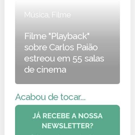
Música, Filme
Filme "Playback"
sobre Carlos Paião
estreou em 55 salas
de cinema
Acabou de tocar...