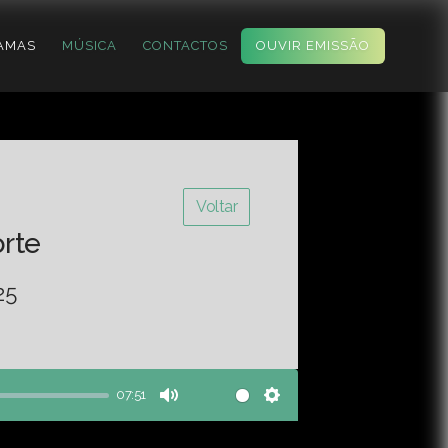
AMAS
MÚSICA
CONTACTOS
OUVIR EMISSÃO
Voltar
orte
25
07:51
Mute
Settings