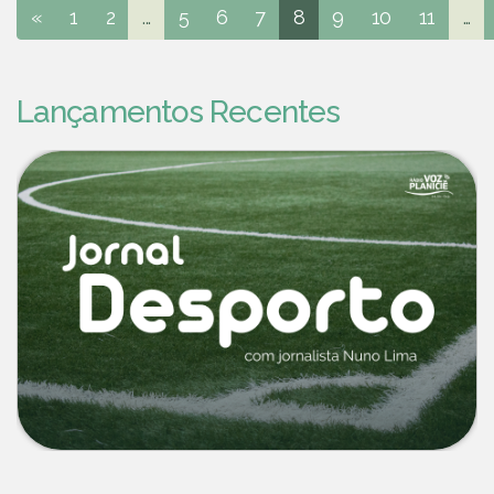
«
1
2
...
5
6
7
8
9
10
11
...
Lançamentos Recentes