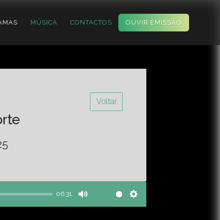
AMAS
MÚSICA
CONTACTOS
OUVIR EMISSÃO
Voltar
orte
25
06:31
Mute
Settings