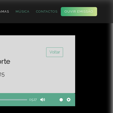
AMAS
MÚSICA
CONTACTOS
OUVIR EMISSÃO
Voltar
orte
25
05:27
Mute
Settings