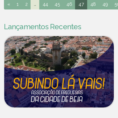
«
1
2
...
44
45
46
47
48
49
5
Lançamentos Recentes