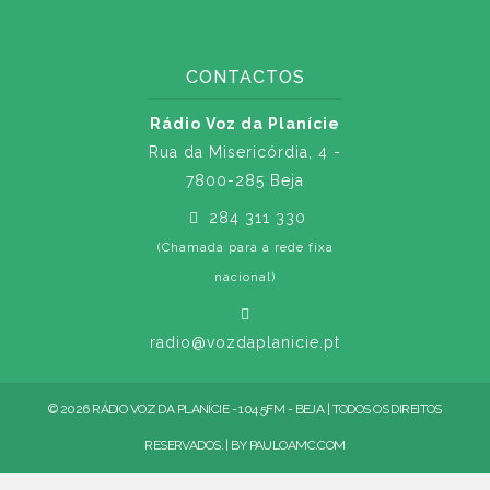
CONTACTOS
Rádio Voz da Planície
Rua da Misericórdia, 4 -
7800-285 Beja
284 311 330
(Chamada para a rede fixa
nacional)
radio@vozdaplanicie.pt
© 2026 RÁDIO VOZ DA PLANÍCIE - 104.5FM - BEJA | TODOS OS DIREITOS
RESERVADOS. | BY
PAULOAMC.COM