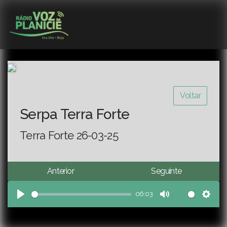
Voltar
Serpa Terra Forte
Terra Forte 26-03-25
Anterior
Seguinte
06:03
Play
Mute
Sett