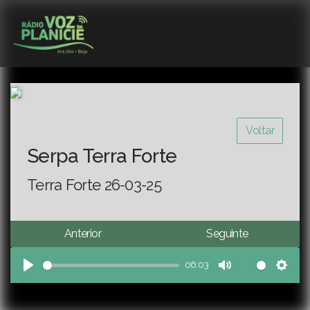
Voltar
Serpa Terra Forte
Terra Forte 26-03-25
Anterior
Seguinte
06:03
Play
Mute
Sett