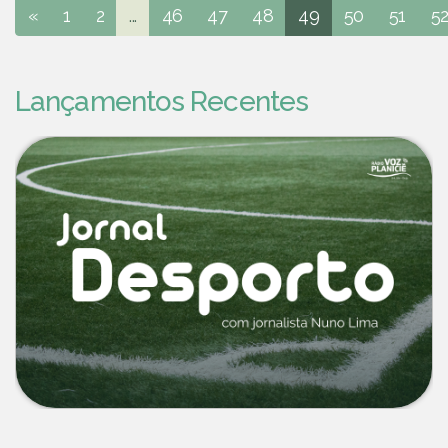
«
1
2
...
46
47
48
49
50
51
5
Lançamentos Recentes