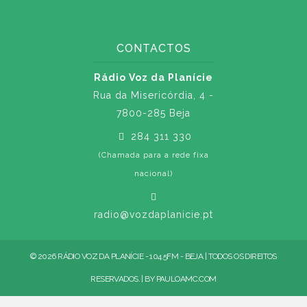
CONTACTOS
Rádio Voz da Planície
Rua da Misericórdia, 4 -
7800-285 Beja
284 311 330
(Chamada para a rede fixa
nacional)
radio@vozdaplanicie.pt
© 2026 RÁDIO VOZ DA PLANÍCIE - 104.5FM - BEJA | TODOS OS DIREITOS
RESERVADOS. | BY
PAULOAMC.COM