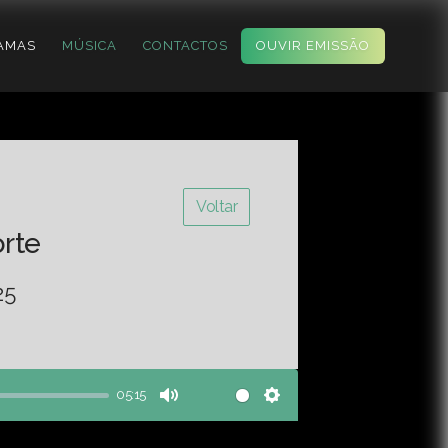
AMAS
MÚSICA
CONTACTOS
OUVIR EMISSÃO
Voltar
orte
25
05:15
Mute
Settings