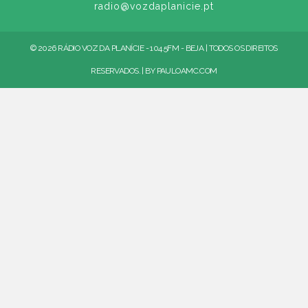
radio@vozdaplanicie.pt
© 2026 RÁDIO VOZ DA PLANÍCIE - 104.5FM - BEJA | TODOS OS DIREITOS
RESERVADOS. | BY
PAULOAMC.COM