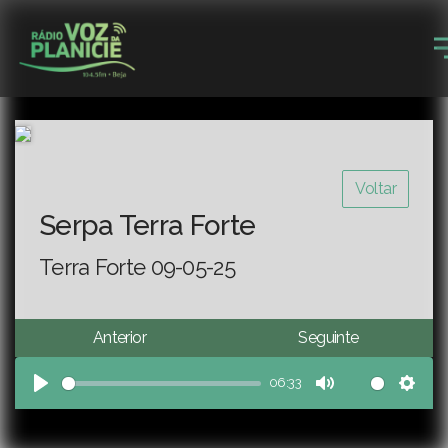
Voltar
Serpa Terra Forte
Terra Forte 09-05-25
Anterior
Seguinte
06:33
Play
Mute
Sett