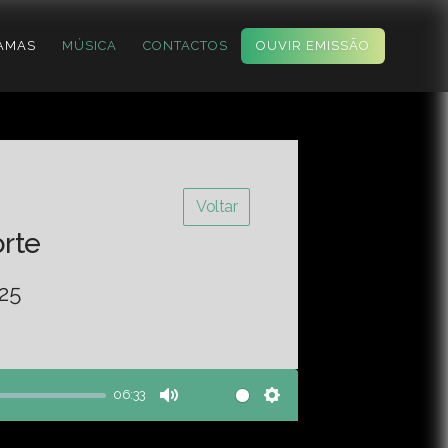
AMAS
MÚSICA
CONTACTOS
OUVIR EMISSÃO
Voltar
orte
-25
06:33
Mute
Settings