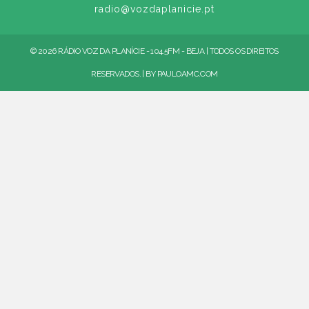
radio@vozdaplanicie.pt
© 2026 RÁDIO VOZ DA PLANÍCIE - 104.5FM - BEJA | TODOS OS DIREITOS
RESERVADOS. | BY
PAULOAMC.COM