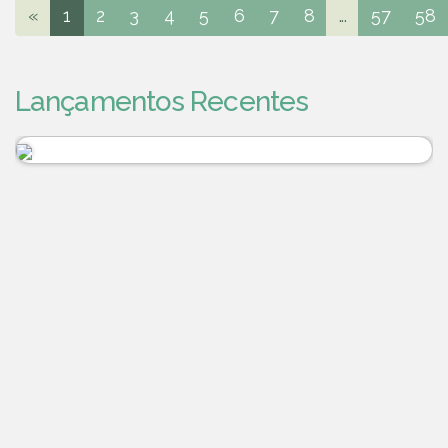
«
1
2
3
4
5
6
7
8
...
57
58
Lançamentos Recentes