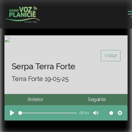
Voltar
Serpa Terra Forte
Terra Forte 19-05-25
Anterior
Seguinte
06:41
Play
Mute
Sett