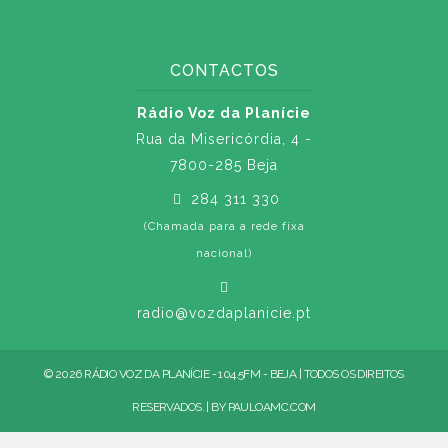
CONTACTOS
Rádio Voz da Planície
Rua da Misericórdia, 4 -
7800-285 Beja
284 311 330
(Chamada para a rede fixa
nacional)
radio@vozdaplanicie.pt
© 2026 RÁDIO VOZ DA PLANÍCIE - 104.5FM - BEJA | TODOS OS DIREITOS
RESERVADOS. | BY
PAULOAMC.COM