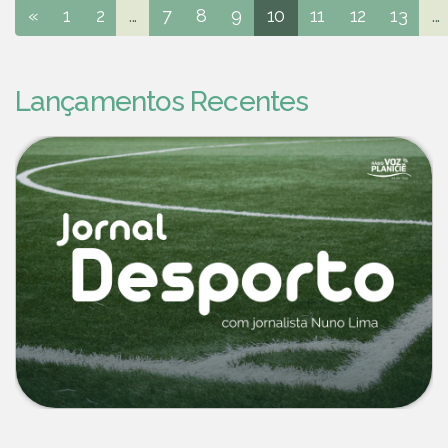
«
1
2
...
7
8
9
10
11
12
13
...
Lançamentos Recentes