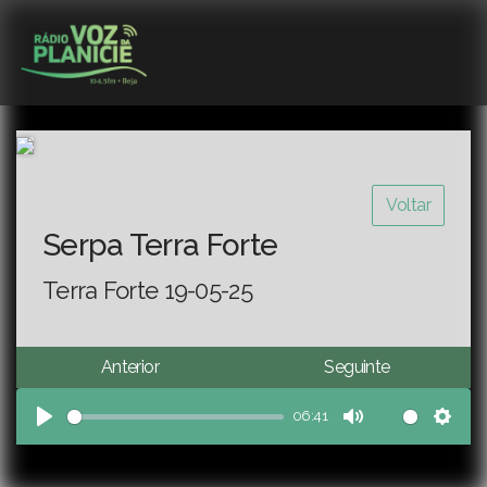
Voltar
Serpa Terra Forte
Terra Forte 19-05-25
Anterior
Seguinte
06:41
Play
Mute
Sett