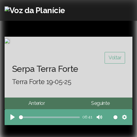
Voltar
Serpa Terra Forte
Terra Forte 19-05-25
Anterior
Seguinte
06:41
Play
Mute
Sett