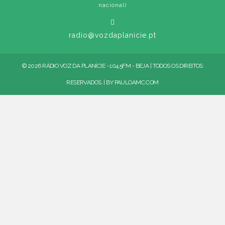
nacional)
radio@vozdaplanicie.pt
© 2026 RÁDIO VOZ DA PLANÍCIE - 104.5FM - BEJA | TODOS OS DIREITOS
RESERVADOS. | BY
PAULOAMC.COM