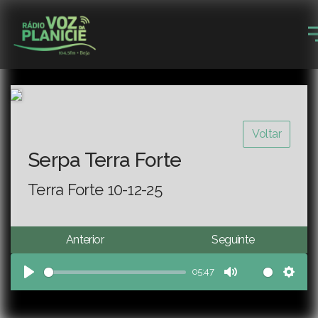
Voltar
Serpa Terra Forte
Terra Forte 10-12-25
Anterior
Seguinte
05:47
Play
Mute
Sett