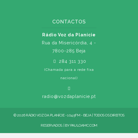
CONTACTOS
Rádio Voz da Planície
Rua da Misericórdia, 4 -
7800-285 Beja
284 311 330
(Chamada para a rede fixa
nacional)
radio@vozdaplanicie.pt
© 2026 RÁDIO VOZ DA PLANÍCIE - 104.5FM - BEJA | TODOS OS DIREITOS
RESERVADOS. | BY
PAULOAMC.COM