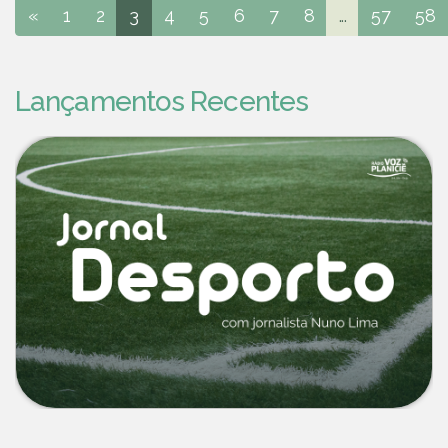
«
1
2
3
4
5
6
7
8
...
57
58
Lançamentos Recentes