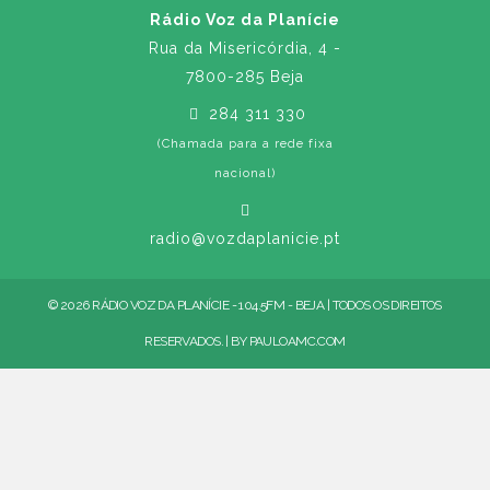
Rádio Voz da Planície
Rua da Misericórdia, 4 -
7800-285 Beja
284 311 330
(Chamada para a rede fixa
nacional)
radio@vozdaplanicie.pt
© 2026 RÁDIO VOZ DA PLANÍCIE - 104.5FM - BEJA | TODOS OS DIREITOS
RESERVADOS. | BY
PAULOAMC.COM