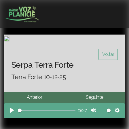
Voltar
Serpa Terra Forte
Terra Forte 10-12-25
Anterior
Seguinte
05:47
Play
Mute
Sett