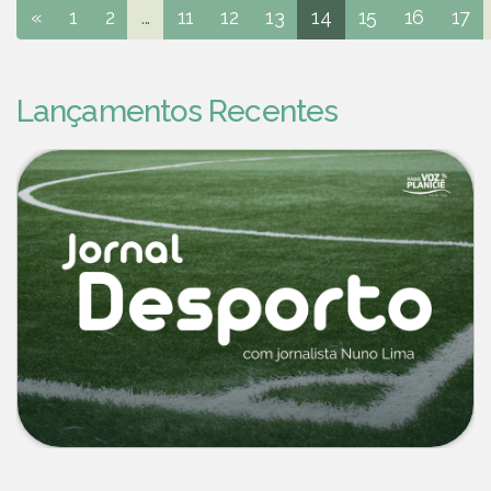
«
1
2
...
11
12
13
14
15
16
17
Lançamentos Recentes