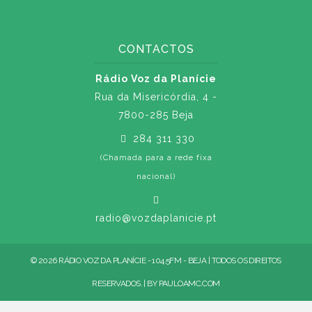
CONTACTOS
Rádio Voz da Planície
Rua da Misericórdia, 4 -
7800-285 Beja
284 311 330
(Chamada para a rede fixa
nacional)
radio@vozdaplanicie.pt
© 2026 RÁDIO VOZ DA PLANÍCIE - 104.5FM - BEJA | TODOS OS DIREITOS
RESERVADOS. | BY
PAULOAMC.COM