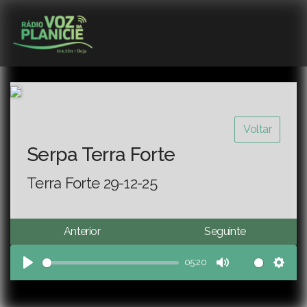
Voltar
Serpa Terra Forte
Terra Forte 29-12-25
Anterior
Seguinte
05:20
Play
Mute
Sett