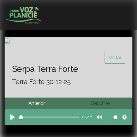
Voltar
Serpa Terra Forte
Terra Forte 30-12-25
Anterior
Seguinte
05:46
Play
Mute
Sett