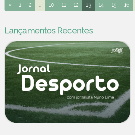
«
1
2
...
10
11
12
13
14
15
16
Lançamentos Recentes