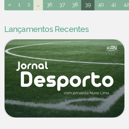
«
1
2
...
36
37
38
39
40
41
42
Lançamentos Recentes