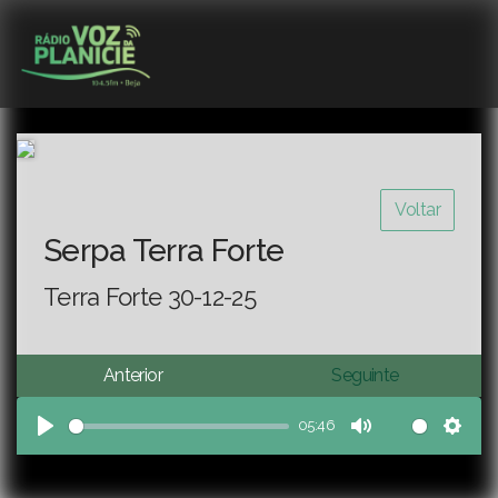
Voltar
Serpa Terra Forte
Terra Forte 30-12-25
Anterior
Seguinte
05:46
Play
Mute
Sett