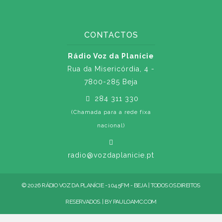
CONTACTOS
Rádio Voz da Planície
Rua da Misericórdia, 4 -
7800-285 Beja
284 311 330
(Chamada para a rede fixa
nacional)
radio@vozdaplanicie.pt
© 2026 RÁDIO VOZ DA PLANÍCIE - 104.5FM - BEJA | TODOS OS DIREITOS
RESERVADOS. | BY
PAULOAMC.COM