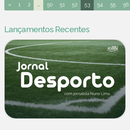
«
1
2
...
50
51
52
53
54
55
56
Lançamentos Recentes