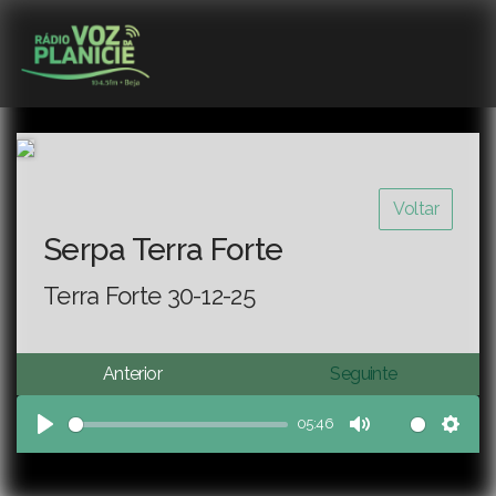
Voltar
Serpa Terra Forte
Terra Forte 30-12-25
Anterior
Seguinte
05:46
Play
Mute
Sett