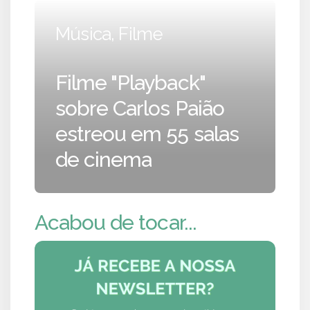
Música, Filme
Filme "Playback"
sobre Carlos Paião
estreou em 55 salas
de cinema
Acabou de tocar...