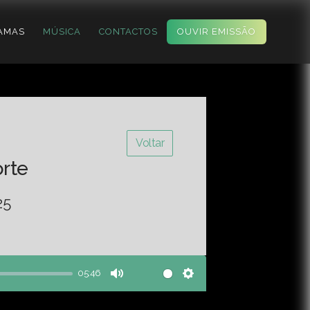
AMAS
MÚSICA
CONTACTOS
OUVIR EMISSÃO
Voltar
orte
25
05:46
Mute
Settings