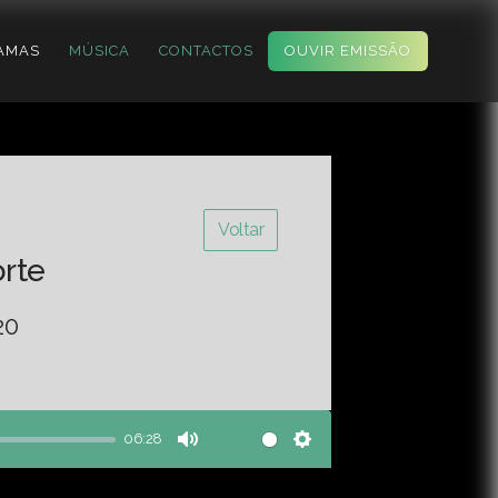
AMAS
MÚSICA
CONTACTOS
OUVIR EMISSÃO
Voltar
orte
20
06:28
Mute
Settings