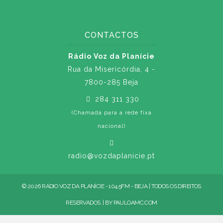
CONTACTOS
Rádio Voz da Planície
Rua da Misericórdia, 4 -
7800-285 Beja
284 311 330
(Chamada para a rede fixa
nacional)
radio@vozdaplanicie.pt
© 2026 RÁDIO VOZ DA PLANÍCIE - 104.5FM - BEJA | TODOS OS DIREITOS
RESERVADOS. | BY
PAULOAMC.COM