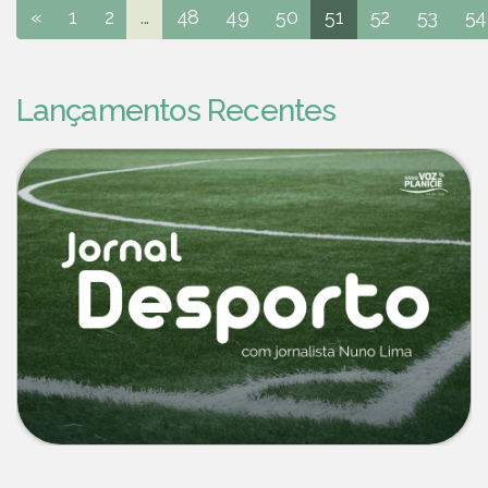
«
1
2
...
48
49
50
51
52
53
54
Lançamentos Recentes