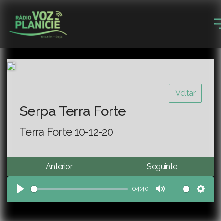
Voltar
Serpa Terra Forte
Terra Forte 10-12-20
Anterior
Seguinte
04:40
Play
Mute
Sett