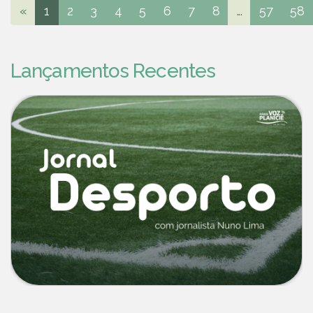
«
1
2
3
4
5
6
7
8
...
57
58
Lançamentos Recentes