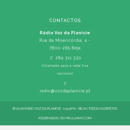
CONTACTOS
Rádio Voz da Planície
Rua da Misericórdia, 4 -
7800-285 Beja
284 311 330
(Chamada para a rede fixa
nacional)
radio@vozdaplanicie.pt
© 2026 RÁDIO VOZ DA PLANÍCIE - 104.5FM - BEJA | TODOS OS DIREITOS
RESERVADOS. | BY
PAULOAMC.COM