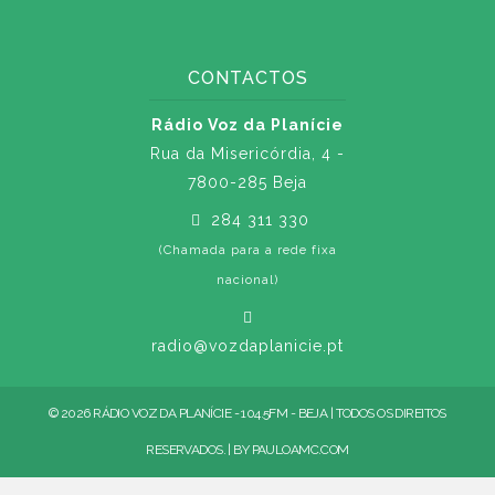
CONTACTOS
Rádio Voz da Planície
Rua da Misericórdia, 4 -
7800-285 Beja
284 311 330
(Chamada para a rede fixa
nacional)
radio@vozdaplanicie.pt
© 2026 RÁDIO VOZ DA PLANÍCIE - 104.5FM - BEJA | TODOS OS DIREITOS
RESERVADOS. | BY
PAULOAMC.COM