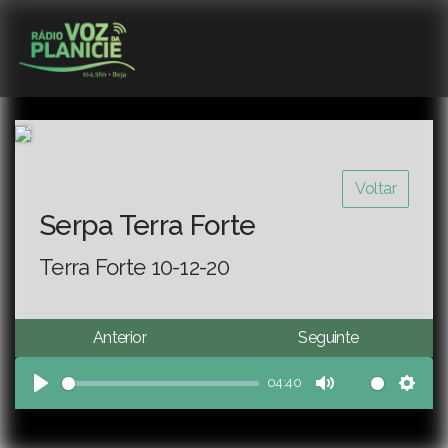
Voltar
Serpa Terra Forte
Terra Forte 10-12-20
Anterior
Seguinte
04:40
Play
Mute
Sett