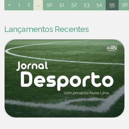
«
1
2
...
50
51
52
53
54
55
56
Lançamentos Recentes