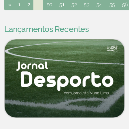
«
1
2
...
50
51
52
53
54
55
56
Lançamentos Recentes