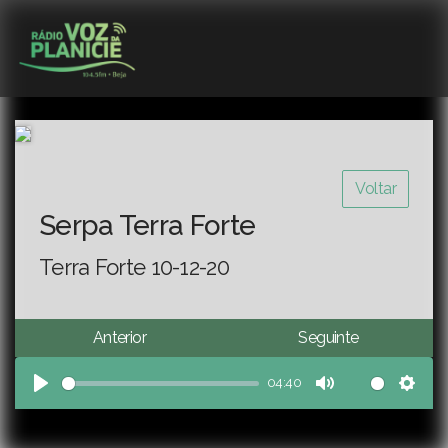
Voltar
Serpa Terra Forte
Terra Forte 10-12-20
Anterior
Seguinte
04:40
Play
Mute
Sett