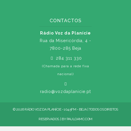
CONTACTOS
Rádio Voz da Planície
Rua da Misericórdia, 4 -
7800-285 Beja
284 311 330
(Chamada para a rede fixa
nacional)
radio@vozdaplanicie.pt
© 2026 RÁDIO VOZ DA PLANÍCIE - 104.5FM - BEJA | TODOS OS DIREITOS
RESERVADOS. | BY
PAULOAMC.COM