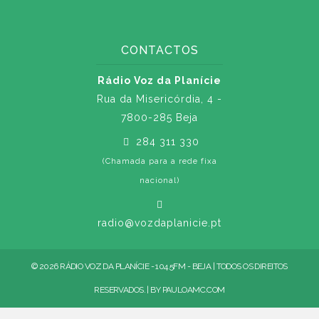
CONTACTOS
Rádio Voz da Planície
Rua da Misericórdia, 4 -
7800-285 Beja
284 311 330
(Chamada para a rede fixa
nacional)
radio@vozdaplanicie.pt
© 2026 RÁDIO VOZ DA PLANÍCIE - 104.5FM - BEJA | TODOS OS DIREITOS
RESERVADOS. | BY
PAULOAMC.COM