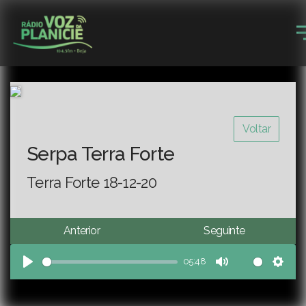
Voltar
Serpa Terra Forte
Terra Forte 18-12-20
Anterior
Seguinte
05:48
Play
Mute
Sett