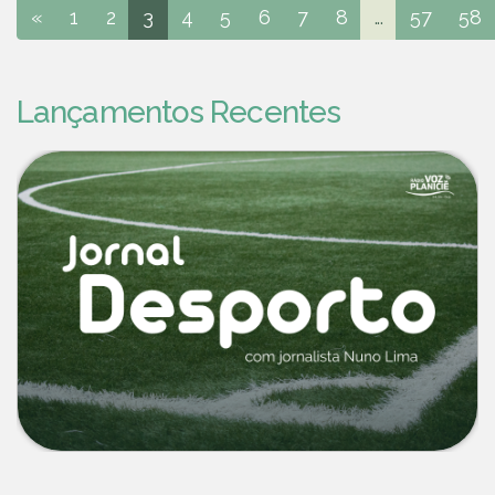
«
1
2
3
4
5
6
7
8
...
57
58
Lançamentos Recentes