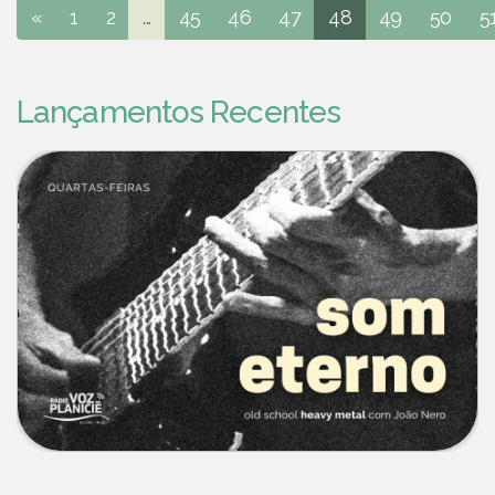
«
1
2
...
45
46
47
48
49
50
5
Lançamentos Recentes