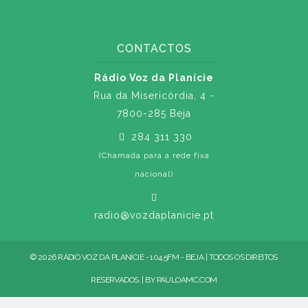
CONTACTOS
Rádio Voz da Planície
Rua da Misericórdia, 4 -
7800-285 Beja
284 311 330
(Chamada para a rede fixa
nacional)
radio@vozdaplanicie.pt
© 2026 RÁDIO VOZ DA PLANÍCIE - 104.5FM - BEJA | TODOS OS DIREITOS
RESERVADOS. | BY
PAULOAMC.COM