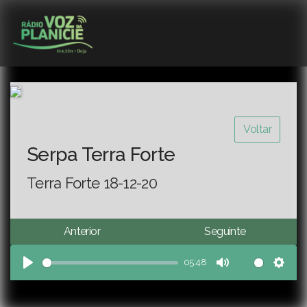
Voltar
Serpa Terra Forte
Terra Forte 18-12-20
Anterior
Seguinte
05:48
Play
Mute
Sett