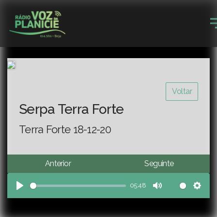
Voltar
Serpa Terra Forte
Terra Forte 18-12-20
Anterior
Seguinte
05:48
Play
Mute
Sett