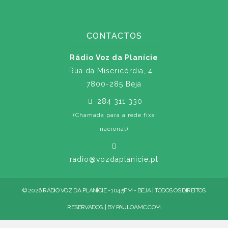
CONTACTOS
Rádio Voz da Planície
Rua da Misericórdia, 4 -
7800-285 Beja
284 311 330
(Chamada para a rede fixa
nacional)
radio@vozdaplanicie.pt
© 2026 RÁDIO VOZ DA PLANÍCIE - 104.5FM - BEJA | TODOS OS DIREITOS
RESERVADOS. | BY
PAULOAMC.COM