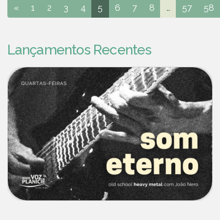
«
1
2
3
4
5
6
7
8
...
57
58
Lançamentos Recentes