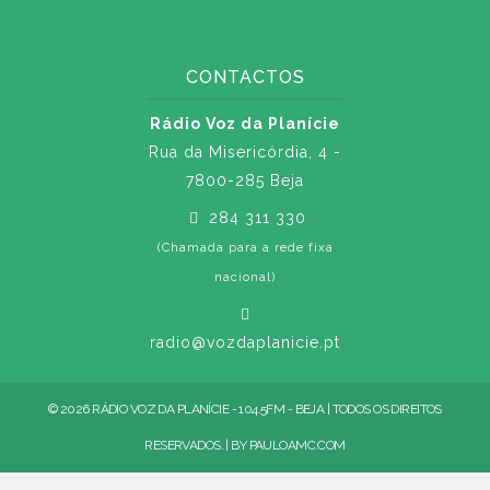
CONTACTOS
Rádio Voz da Planície
Rua da Misericórdia, 4 -
7800-285 Beja
284 311 330
(Chamada para a rede fixa
nacional)
radio@vozdaplanicie.pt
© 2026 RÁDIO VOZ DA PLANÍCIE - 104.5FM - BEJA | TODOS OS DIREITOS
RESERVADOS. | BY
PAULOAMC.COM