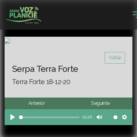
Voltar
Serpa Terra Forte
Terra Forte 18-12-20
Anterior
Seguinte
05:48
Play
Mute
Sett