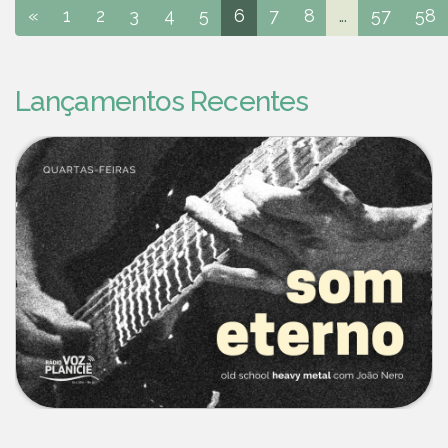
«
1
2
3
4
5
6
7
8
...
57
58
Lançamentos Recentes