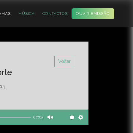
AMAS
MÚSICA
CONTACTOS
OUVIR EMISSÃO
Voltar
orte
21
06:05
Mute
Settings