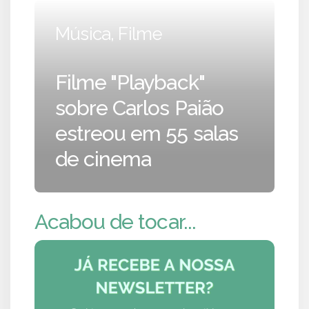
Música, Filme
Filme "Playback"
sobre Carlos Paião
estreou em 55 salas
de cinema
Acabou de tocar...