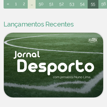
«
1
2
...
50
51
52
53
54
55
56
Lançamentos Recentes