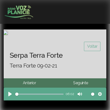
Voltar
Serpa Terra Forte
Terra Forte 09-02-21
Anterior
Seguinte
06:02
Play
Mute
Sett