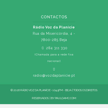
CONTACTOS
Rádio Voz da Planície
Rua da Misericórdia, 4 -
7800-285 Beja
284 311 330
(Chamada para a rede fixa
nacional)
radio@vozdaplanicie.pt
© 2026 RÁDIO VOZ DA PLANÍCIE - 104.5FM - BEJA | TODOS OS DIREITOS
RESERVADOS. | BY
PAULOAMC.COM