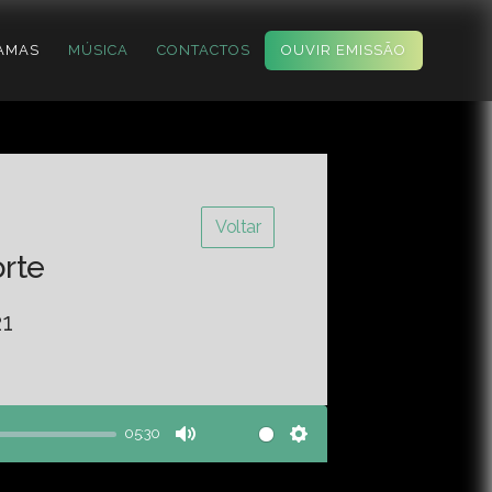
AMAS
MÚSICA
CONTACTOS
OUVIR EMISSÃO
Voltar
orte
21
05:30
Mute
Settings