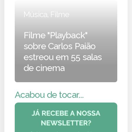
Música, Filme
Filme "Playback"
sobre Carlos Paião
estreou em 55 salas
de cinema
Acabou de tocar...