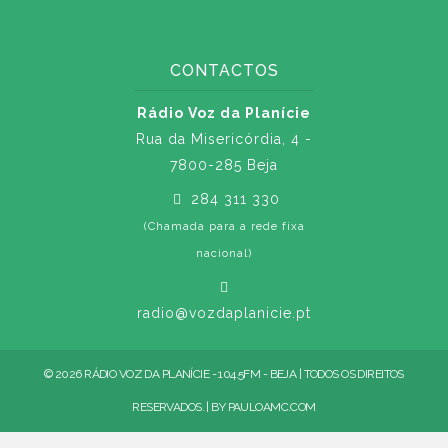
CONTACTOS
Rádio Voz da Planície
Rua da Misericórdia, 4 -
7800-285 Beja
284 311 330
(Chamada para a rede fixa
nacional)
radio@vozdaplanicie.pt
© 2026 RÁDIO VOZ DA PLANÍCIE - 104.5FM - BEJA | TODOS OS DIREITOS
RESERVADOS. | BY
PAULOAMC.COM