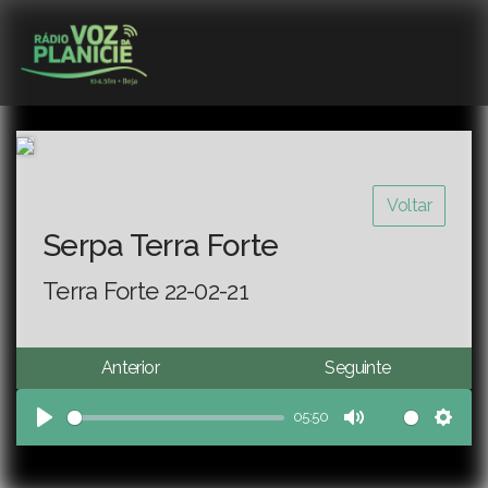
Voltar
Serpa Terra Forte
Terra Forte 22-02-21
Anterior
Seguinte
05:50
Play
Mute
Sett