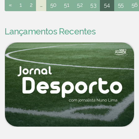
«
1
2
...
50
51
52
53
54
55
56
Lançamentos Recentes