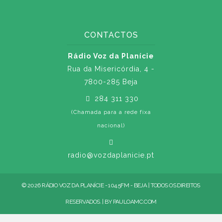
CONTACTOS
Rádio Voz da Planície
Rua da Misericórdia, 4 -
7800-285 Beja
284 311 330
(Chamada para a rede fixa
nacional)
radio@vozdaplanicie.pt
© 2026 RÁDIO VOZ DA PLANÍCIE - 104.5FM - BEJA | TODOS OS DIREITOS
RESERVADOS. | BY
PAULOAMC.COM