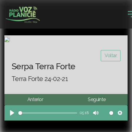
Voltar
Serpa Terra Forte
Terra Forte 24-02-21
Anterior
Seguinte
05:18
Play
Mute
Sett