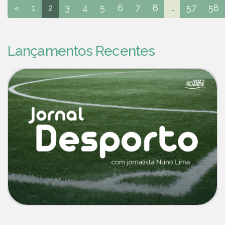
«
1
2
3
4
5
6
7
8
...
57
58
Lançamentos Recentes