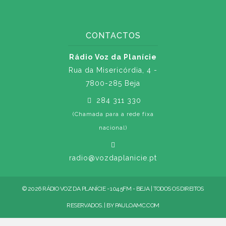
CONTACTOS
Rádio Voz da Planície
Rua da Misericórdia, 4 -
7800-285 Beja
284 311 330
(Chamada para a rede fixa
nacional)
radio@vozdaplanicie.pt
© 2026 RÁDIO VOZ DA PLANÍCIE - 104.5FM - BEJA | TODOS OS DIREITOS
RESERVADOS. | BY
PAULOAMC.COM