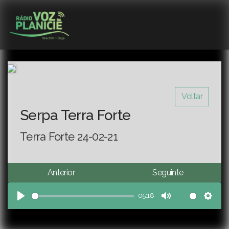
Voltar
Serpa Terra Forte
Terra Forte 24-02-21
Anterior
Seguinte
05:18
Play
Mute
Sett