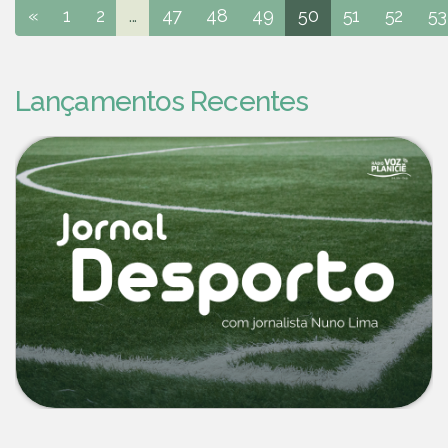
«
1
2
...
47
48
49
50
51
52
53
Lançamentos Recentes