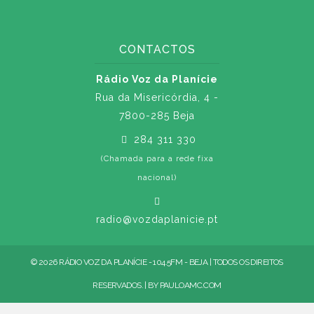
CONTACTOS
Rádio Voz da Planície
Rua da Misericórdia, 4 -
7800-285 Beja
284 311 330
(Chamada para a rede fixa
nacional)
radio@vozdaplanicie.pt
© 2026 RÁDIO VOZ DA PLANÍCIE - 104.5FM - BEJA | TODOS OS DIREITOS
RESERVADOS. | BY
PAULOAMC.COM