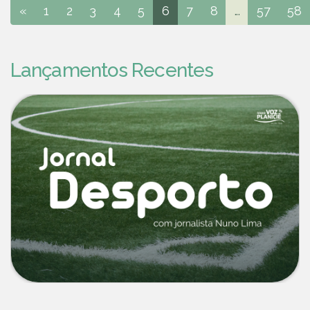
«
1
2
3
4
5
6
7
8
...
57
58
Lançamentos Recentes