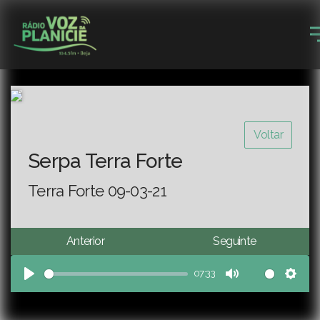
Voltar
Serpa Terra Forte
Terra Forte 09-03-21
Anterior
Seguinte
07:33
Play
Mute
Sett