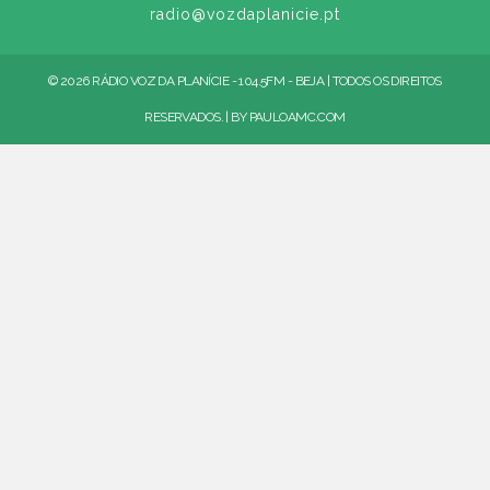
radio@vozdaplanicie.pt
© 2026 RÁDIO VOZ DA PLANÍCIE - 104.5FM - BEJA | TODOS OS DIREITOS
RESERVADOS. | BY
PAULOAMC.COM