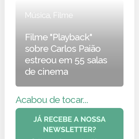
Música, Filme
Filme "Playback"
sobre Carlos Paião
estreou em 55 salas
de cinema
Acabou de tocar...