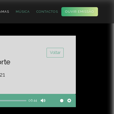
AMAS
MÚSICA
CONTACTOS
OUVIR EMISSÃO
Voltar
orte
21
06:44
Mute
Settings