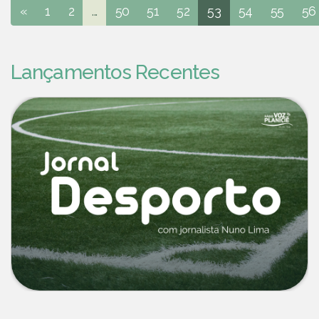
«
1
2
...
50
51
52
53
54
55
56
Lançamentos Recentes