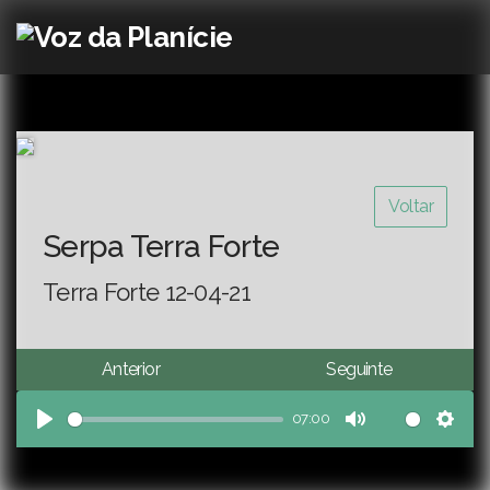
Voltar
Serpa Terra Forte
Terra Forte 12-04-21
Anterior
Seguinte
07:00
Play
Mute
Sett