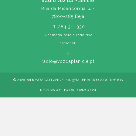
Rádio Voz da Planície
Rua da Misericórdia, 4 -
7800-285 Beja
284 311 330
(Chamada para a rede fixa
nacional)
radio@vozdaplanicie.pt
© 2026 RÁDIO VOZ DA PLANÍCIE - 104.5FM - BEJA | TODOS OS DIREITOS
RESERVADOS. | BY
PAULOAMC.COM