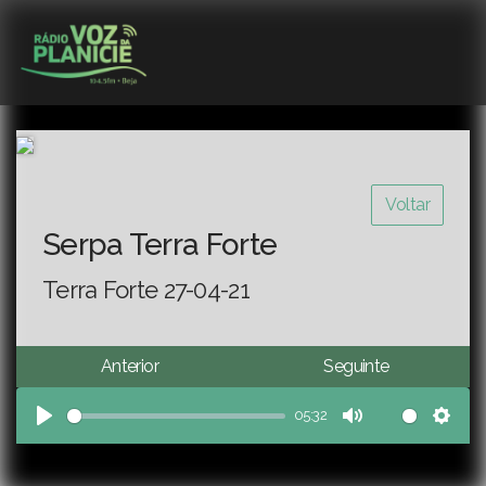
Voltar
Serpa Terra Forte
Terra Forte 27-04-21
Anterior
Seguinte
05:32
Play
Mute
Sett