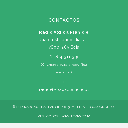
CONTACTOS
Rádio Voz da Planície
Rua da Misericórdia, 4 -
7800-285 Beja
284 311 330
(Chamada para a rede fixa
nacional)
radio@vozdaplanicie.pt
© 2026 RÁDIO VOZ DA PLANÍCIE - 104.5FM - BEJA | TODOS OS DIREITOS
RESERVADOS. | BY
PAULOAMC.COM