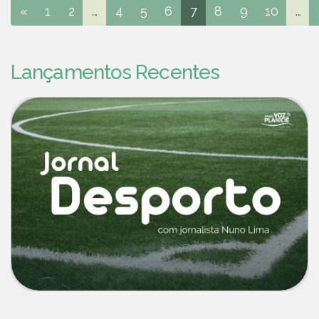
«
1
2
...
4
5
6
7
8
9
10
...
Lançamentos Recentes