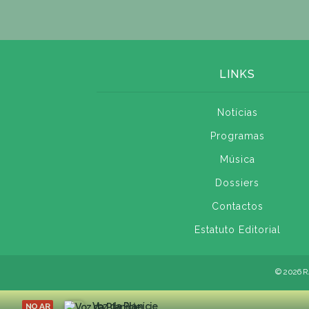
LINKS
Notícias
Programas
Música
Dossiers
Contactos
Estatuto Editorial
© 2026 R
Voz da Planície
NO AR