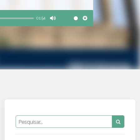
01:54
Mute
Settings