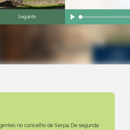
Seguinte
Play
as gentes no concelho de Serpa. De segunda