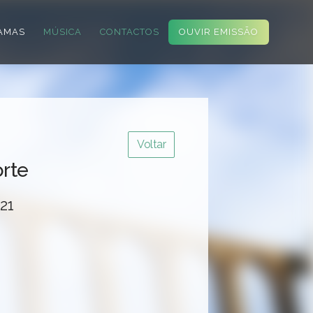
AMAS
MÚSICA
CONTACTOS
OUVIR EMISSÃO
Voltar
orte
21