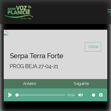
Voltar
Serpa Terra Forte
PROG BEJA 27-04-21
Anterior
Seguinte
01:54
Play
Mute
Sett