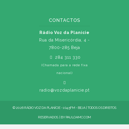
CONTACTOS
Rádio Voz da Planície
Rua da Misericórdia, 4 -
7800-285 Beja
284 311 330
(Chamada para a rede fixa
nacional)
radio@vozdaplanicie.pt
© 2026 RÁDIO VOZ DA PLANÍCIE - 104.5FM - BEJA | TODOS OS DIREITOS
RESERVADOS. | BY
PAULOAMC.COM