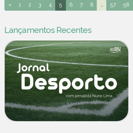
«
1
2
3
4
5
6
7
8
...
57
58
Lançamentos Recentes