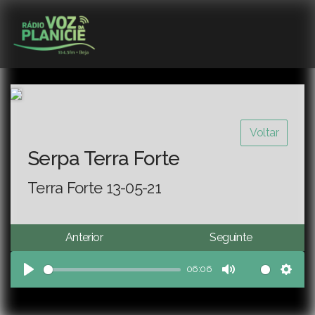
Voltar
Serpa Terra Forte
Terra Forte 13-05-21
Anterior
Seguinte
06:06
Play
Mute
Sett