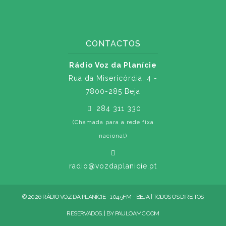
CONTACTOS
Rádio Voz da Planície
Rua da Misericórdia, 4 -
7800-285 Beja
284 311 330
(Chamada para a rede fixa
nacional)
radio@vozdaplanicie.pt
© 2026 RÁDIO VOZ DA PLANÍCIE - 104.5FM - BEJA | TODOS OS DIREITOS
RESERVADOS. | BY
PAULOAMC.COM