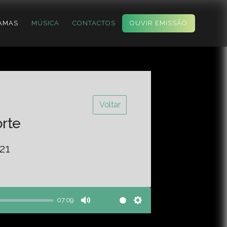
AMAS
MÚSICA
CONTACTOS
OUVIR EMISSÃO
Voltar
orte
21
07:09
Mute
Settings